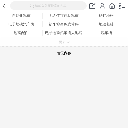
请输入您要搜索的内容
自动化称重
无人值守自动称重
护栏地磅
电子地磅汽车衡
铲车称吊秤皮带秤
地磅基础
地磅配件
电子地磅汽车衡大地磅
洗车槽
小地磅图片
治超对接
自动化称重
更多
暂无内容